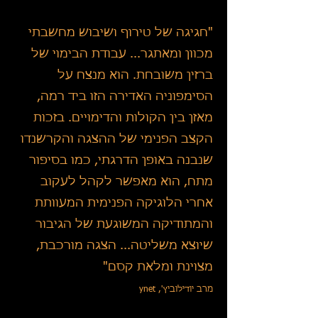
"ח
גיגה של טירוף ושיבוש מחשבתי
מכוון ומאתגר... עבודת הבימוי של
ברזין משובחת. הוא מנצח על
הסימפוניה האדירה הזו ביד רמה,
מאזן בין הקולות והדימויים. בזכות
הקצב הפנימי של ההצגה והקרשנדו
שנבנה באופן הדרגתי, כמו בסיפור
מתח, הוא מאפשר לקהל לעקוב
אחרי הלוגיקה הפנימית המעוותת
והמתודיקה המשוגעת של הגיבור
שיוצא משליטה... הצגה מורכבת,
מצוינת ומלאת קסם"
מרב יודילוביץ', ynet