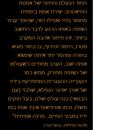
הסוד הנעלם והחיוני של אמנות
התיאטרון: יצירת אמת בימתית
מחומר בדוי ואפילו הזוי, שהופך עבור
הצופה באותו הרגע לדבר החשוב
ביותר. זהו סיפור אהבה המערב
מטרו, הימור וטירוף, בו בחור פוגש
בחורה ומהמר יחד איתה שימצא
אותה שוב. הערב מסתיים כשעולמו
של הצופה מפורק, ממש כמו
הקובייה ההונגרית המתפרקת בידיו
של אורן יאדגר הנפלא, שלבד (עם
הבמאי) בנה עולם שלם, בעל חוקים
משלו, וכמו אורפיאוס איבד אותו במו
ידיו במבוך החיים.. פנינה אמיתית"
מיכאל הנדלזלץ, עיתון הארץ