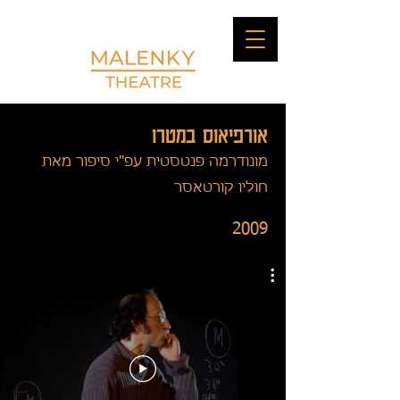
אורפיאוס במטרו
מונודרמה פנטסטית עפ"י סיפור מאת
חוליו קורטאסר
2009