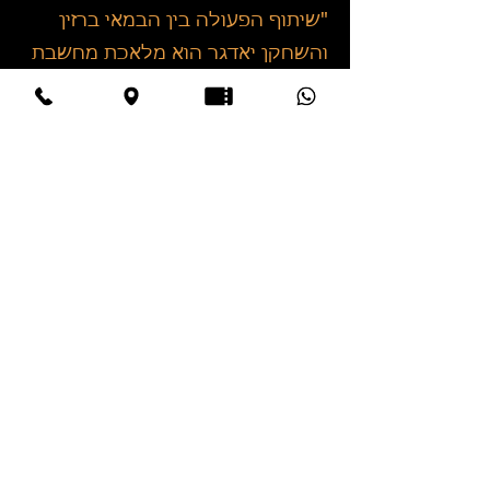
"שיתוף הפעולה בין הבמאי ברזין
והשחקן יאדגר הוא מלאכת מחשבת
של בימוי ומשחק, שמתמקדת
במציאת הפרטים הקטנים
והעצמתם... כך השימוש בקובייה
ההונגרית, וכך במיוחד, השימוש
בגירים הצבעוניים שעמם מצייר
יאדגר על הרצפה ועל הקיר את רשת
קווי המטרו, תחנות, מעברים וצמתים
תת-קרקעיים. יאדגר הופך עם הגירים
שלו לטרקר אבוד ביער עבות, ולא
אחת הוא נראה כחוטב נתיב בין
הענפים הגדולים המאיימים עליו...
יאדגר וברזין סוחפים ומטללים
ויוצרים את התחושה הברורה