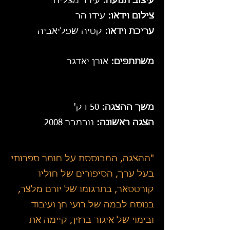
עיצוב תנועה:
עירד מצליח
צילום וידאו:
עידו הר
עריכת וידאו:
קטיה שפליאביה
משתתפים:
אורן יאדגר
משך ההצגה:
50 דק'
הצגה ראשונה:
נובמבר 2008
"ההצגה, המבוססת על חומר ספרותי
בעל ערך, הסיפורים של חוליו
קורטסאר, בתרגומו של יורם מלצר,
בנוסח לבמה של רועי חן ועיבוד
ובימוי של איגור ברזין, קיימה את