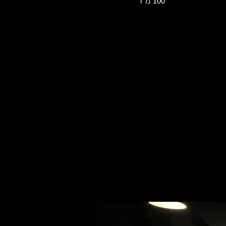
100 מ״ר