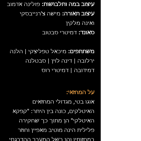
עיצוב במה ותלבושות:
פולינה אדמוב
עיצוב תאורה:
מישה צ'רנייבסקי
ואינה מלקין
סאונד:
דמיטרי סבטוב
משתתפים:
מיכאל טפליצקי | הלנה
ירלובה | דינה לוין | סבטלנה
דמידובה | דמיטרי רוס
על המחזאי:
אוגו בטי, מגדולי המחזאים
האיטלקים, כונה בין היתר: "קפקא
האיטלקי" הן מתוך כך שחקירה
פלילית הינה מוטיב מאפיין וחוזר
במחזותיו והן בשל המעבר ההדרגתי