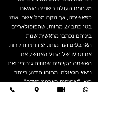
מלחמת העולם השנייה הואשם
כפאשיסט, אך נוקה מכל אשם. אוגו
בטי כתב 27 מחזות, שהפופולאריים
ביניהם נכתבו מראשית שנות
הארבעים ועד מותו. יצירותיו חוקרות
את טבעו של הרוע האנושי, את
האשמה הקיומית שחווים גיבוריו ואת
נושא הגאולה. מחזהו הידוע ביותר
הוא, "שחיתות בארמון הצדק",
החוקר שחיתות במערכת המשפט.
"רצח באי העיזים" הוצג לראשונה
ב-1950. זוהי טרגדיה אלימה על
אהבה ונקמנות. עם הפקת מחזותיו
על במות התיאטרון בפריז של שנות