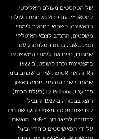
של הטקסטים מעולם ריאליסטי
למטאפיזי. עם פרוץ מלחמת העולם
הראשונה, כשהוא במהלך לימודי
משפטים, התנדב לצבא האיטלקי
ונפל בשבי. בתום המלחמה, עם
שחרורו, סיים את לימודי המשפטים
בהצטיינות וכהן כשופט. ב-1922
ראתה אור אסופת שירים שכתב בזמן
שהותו בשבי הגרמני. מחזה ראשון
פרי עטו, La Padrona (בעלת הבית)
הוצג בבכורה ב-1927 והוביל
לפרישתו מכס המשפט והקדשת חייו
לכתיבה לתיאטרון. ב-1938 הואשם
על ידי הפאשיסטים כיהודי ובעל
תפישות אנטי-פאשיסטיות. בתום