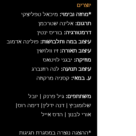
יוצרים
*מחזה ובימוי:
מיכאל טפליצקי
תרגום:
אלינה שטרכמן
דרמטורגיה:
בוריס ינטין
עיצוב במה ותלבושות:
פולינה אדמוב
עיצוב תאורה:
זיו וולושין
מוזיקה:
יבגני לויטאס
עיצוב תנועה:
לנה רוזנברג
ע. במאי:
קסניה מרקוזה
משתתפים:
גיל פרנק | יובל
שלומוביץ | דנה ידלין| דימה רוס|
אורי לבנון | הדס אייל
*ההצגה נוצרה במסגרת חגיגות