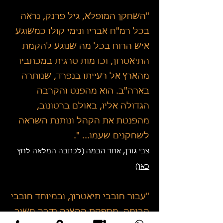
"השחקן המופלא, גיל פרנק, נראה
בכל רמ"ח אבריו ונימי קולו כמשוגע
איש הרוח בכל מה שנוגע להקמת
התיאטרון, וכדמות טרגית במכתביו
מהארץ אל רעייתו בנפרד, שנותרה
בארה"ב. הוא מהפנט והקרבה
הגדולה אליו, באולם ברטונוב,
מהפנטת את הקהל ונותנת השראה
לשחקנים שעמו... ".
צבי גורן, אתר הבמה (לכתבה המלאה לחץ
כאן
)
"עבור חובבי תיאטרון, ובמיוחד חובבי
הבימה, מספקת ההצגה נדבך חשוב