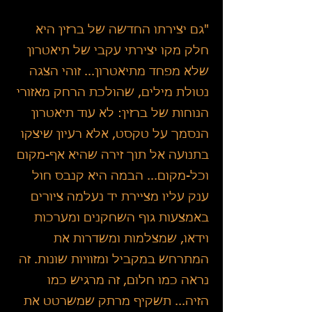
"גם יצירתו החדשה של ברזין היא
חלק מקו יצירתי עקבי של תיאטרון
שלא מפחד מתיאטרון... זוהי הצגה
נטולת מילים, שהולכת הרחק מאזורי
הנוחות של ברזין: לא עוד תיאטרון
הנסמך על טקסט, אלא רעיון שיצקו
בתנועה אל תוך זירה שהיא אף-מקום
וכל-מקום... הבמה היא קנבס חול
ענק עליו מציירת יד נעלמה ציורים
באמצעות גוף השחקנים ומערכות
וידאו, שמצלמות ומשדרות את
המתרחש במקביל ומזוויות שונות. זה
נראה כמו חלום, זה מרגיש כמו
הזיה... תשקיף מרתק שמשרטט את