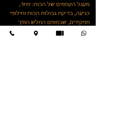
מעגל הקסמים של הכוח: פחד,
כניעה, בדיקת גבולות הכוח וחילופי
תפקידים, שבסופם החלש הופך
לחזק, יוצא משליטה ומאבד צלם
אנוש...זוהי יצירה שאינה מתעקשת
לפענח את עצמה עד הסוף ומשאירה
לקהל מקום לדמיין. כל השותפים
בה הצליחו להחזיר למשך 50 דקות
את הקסם לבמת התיאטרון"
מרב יודילוב
יץ', אתר ynet,
15.2.2012
"ההצגה שיצר הבמאי איגור ברזין היא
יצירת מופת מדהימה... תנועה, עיצוב
תאורה מהמם, הקרנות וידאו, ציורי
חול, מוזיקה מופלאה בקיצור, חוויה