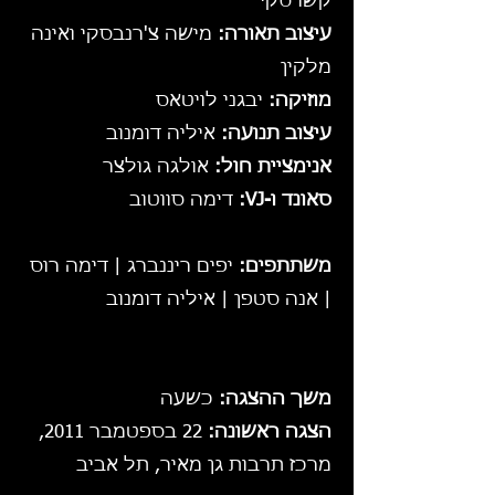
קשרסקי
עיצוב תאורה:
מישה צ'רנבסקי ואינה
מלקין
מוזיקה:
יבגני לויטאס
עיצוב תנועה:
איליה דומנוב
אנימציית חול:
אולגה גולצר
סאונד ו-VJ:
דימה סווטוב
משתתפים:
יפים ריננברג | דימה רוס
| אנה סטפן | איליה דומנוב
משך ההצגה:
כשעה
הצגה ראשונה:
22 בספטמבר 2011,
מרכז תרבות גן מאיר, תל אביב