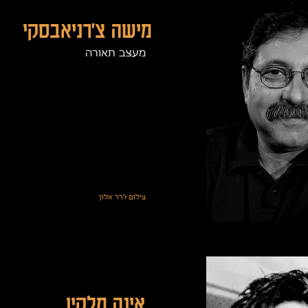
מישה צ'רניאבסקי
מעצב תאורה
צילום ז'רר אלון
אינה מלקין